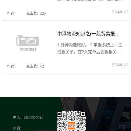
是啥？快件进口报关的独特优势是
2024-01-18
啥？从香港中转快件进口报关独一无
作者：
点击数：326
二的进口优势又是啥？今天，让小I
来给您一一道来。 ...
[阅读全文]
中港物流知识之(一般贸易报关流程)
1.分钟内能做好。 2.申报系统上，生
成报关单，在2入完单后会将报关单
核对联打印出来，并由专门的核对人
2024-01-18
员去 单上的数量，价值，重量，核
作者：
点击数：62
销单号，合同号这些数据与实际单证
是否一致...
[阅读全文]
电话：13826527944
邮箱：