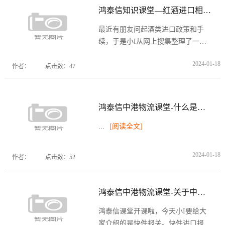
鸿泰信知识课堂—红酒进口相关流程
最近有朋友问起酒类进口政策和手
续，于是小I从网上搜集整理了一
下，在这里共享给大家。 进口葡萄
2024-01-18
酒的进口税 进口瓶装葡萄酒现
作者：
点击数：47
行税率（所征收的税项，以人民币交
纳）： 1、 关税...
[阅读全文]
鸿泰信中港物流课堂-什么是唛头？
...
[阅读全文]
2024-01-18
作者：
点击数：52
鸿泰信中港物流课堂-关于中港快件
鸿泰信课堂开课啦，今天小I要给大
家介绍的是快件报关。快件进口报关