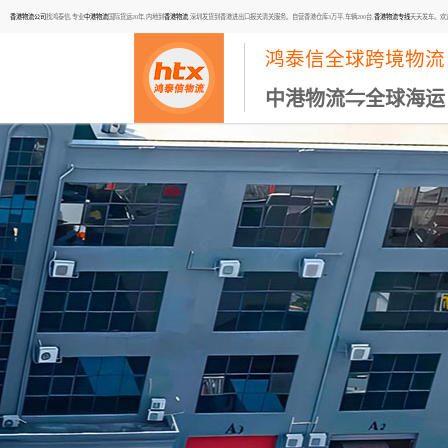
香港物流公司
找鸿泰信,专业
中港物流
国际货运20年,内地到
香港物流
,深圳发货到香港进出口报关清关服务。自营香港仓库3万平,车辆200台,
香港物流专线
天天发车。欢迎咨询
鸿泰信全球跨境物流
中港物流⇋全球海运