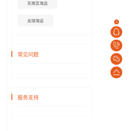
东南亚海运
全球海运
电
常见问题
话：
1382652794
返
回
顶
服务支持
部