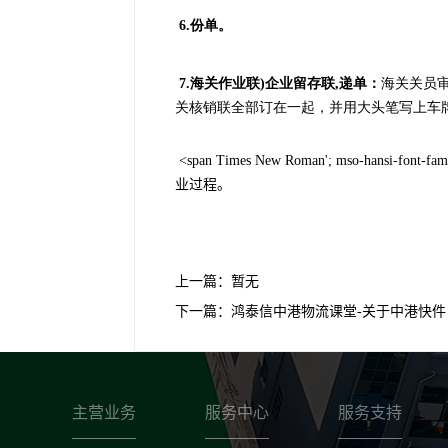
6.
份单。
7.
海关作业联
)
企业留存联
,
递单：
海关关员
关核销联全部订在一起，并用大头笔写上车
<span Times New Roman'; mso-hansi
业过程。
上一篇：
暂无
下一篇：
鸿泰信中港物流课堂-关于中港快件
主营业务
服务中心
服务支持