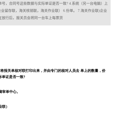
单号，合同号这些数据与实际单证是否一致? 4.系统（另一台电脑）上
业留存联，海关核销联，海关作业联） 6.份单。 7.海关作业联)企业
在放行后，报关员会将同一台车上每票货
会将报关单核对联打印出来，并由专门的核对人员去
单上的数量，价
际单证是否一致
?
脑审单中心。
业联）