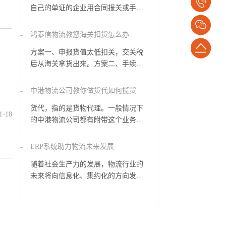
电
自己的单证的企业用合同报关或手册
报关或EDI报关...
话：
鸿泰信物流教您海关扣货怎么办
1382652794
返
方案一、申报货值太低扣关，交关税
后从海关拿货出来。方案二、手续不
回
全的货物扣关，比...
顶
中港物流公司教你做货代如何揽货
货代，指的是货物代理。一般情况下
部
1-18
的中港物流公司都有附带这个业务，
所以竞争力很...
ERP系统助力物流未来发展
随着社会生产力的发展，物流行业的
未来将向信息化、集约化的方向发
展，在如今高额的物...