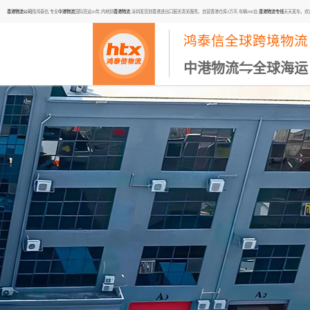
香港物流公司
找鸿泰信,专业
中港物流
国际货运20年,内地到
香港物流
,深圳发货到香港进出口报关清关服务。自营香港仓库3万平,车辆200台,
香港物流专线
天天发车。欢迎咨询
鸿泰信全球跨境物流
中港物流⇋全球海运