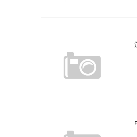
..
..