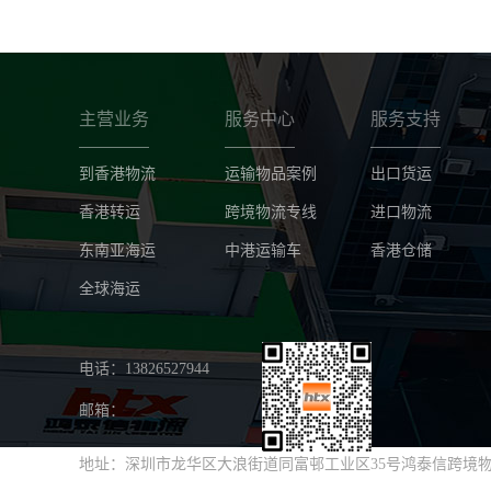
主营业务
服务中心
服务支持
到香港物流
运输物品案例
出口货运
香港转运
跨境物流专线
进口物流
东南亚海运
中港运输车
香港仓储
全球海运
电话：13826527944
邮箱：
地址：深圳市龙华区大浪街道同富邨工业区35号鸿泰信跨境物