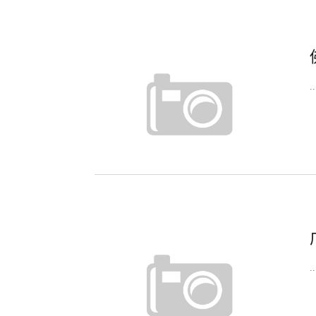
..
..