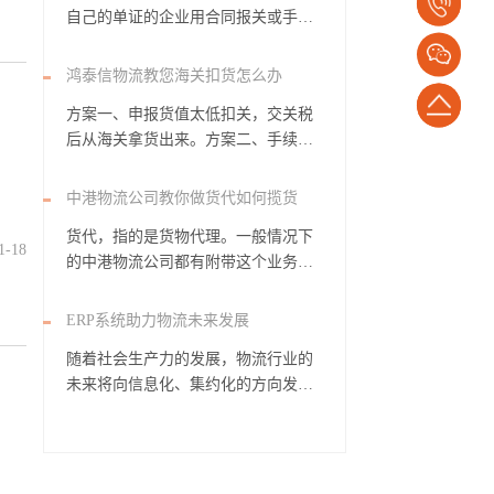
电
自己的单证的企业用合同报关或手册
报关或EDI报关...
话：
鸿泰信物流教您海关扣货怎么办
1382652794
返
方案一、申报货值太低扣关，交关税
后从海关拿货出来。方案二、手续不
回
全的货物扣关，比...
顶
中港物流公司教你做货代如何揽货
货代，指的是货物代理。一般情况下
部
1-18
的中港物流公司都有附带这个业务，
所以竞争力很...
ERP系统助力物流未来发展
随着社会生产力的发展，物流行业的
未来将向信息化、集约化的方向发
展，在如今高额的物...