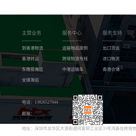
主营业务
服务中心
服务支持
到香港物流
运输物品案例
出口货运
香港转运
跨境物流专线
进口物流
东南亚海运
中港运输车
香港仓储
全球海运
电话：13826527944
邮箱：
地址：深圳市龙华区大浪街道同富邨工业区35号鸿泰信跨境物