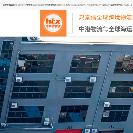
香港物流公司
找鸿泰信,专业
中港物流
国际货运20年,内地到
香港物流
,深圳发货到香港进出口报关清关服务。自营香港仓库3万平,车辆200台,
香港物流专线
天天发车。欢迎咨询
鸿泰信全球跨境物流
中港物流⇋全球海运