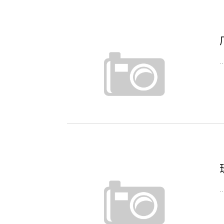
..
..