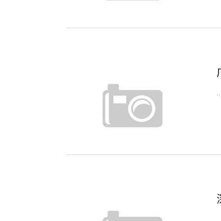
..
..