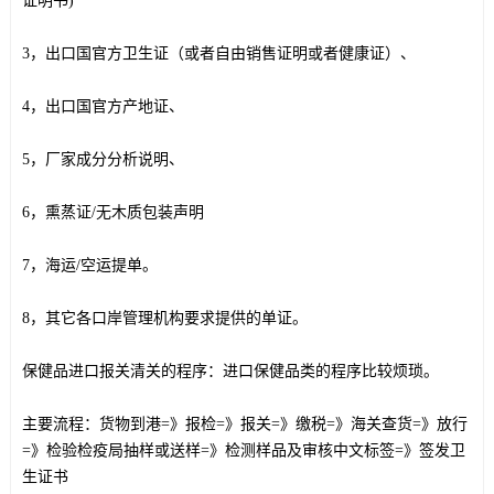
证明书)
3，出口国官方卫生证（或者自由销售证明或者健康证）、
4，出口国官方产地证、
5，厂家成分分析说明、
6，熏蒸证/无木质包装声明
7，海运/空运提单。
8，其它各口岸管理机构要求提供的单证。
保健品进口报关清关的程序：进口保健品类的程序比较烦琐。
主要流程：货物到港=》报检=》报关=》缴税=》海关查货=》放行
=》检验检疫局抽样或送样=》检测样品及审核中文标签=》签发卫
生证书