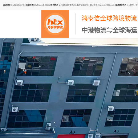
香港物流公司
找鸿泰信,专业
中港物流
国际货运20年,内地到
香港物流
,深圳发货到香港进出口报关清关服务。自营香港仓库3万平,车辆200台,
香港物流专线
天天发车。欢迎咨询
鸿泰信全球跨境物流
中港物流⇋全球海运