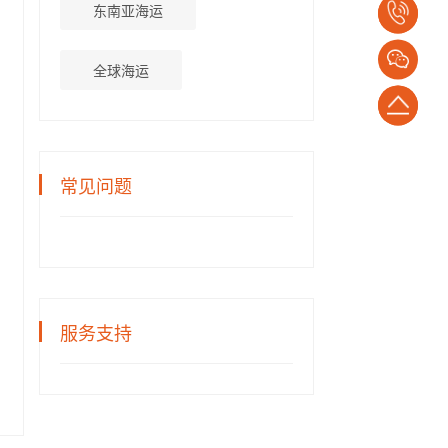
东南亚海运
电
话：
全球海运
1382652794
返
回
常见问题
顶
部
服务支持