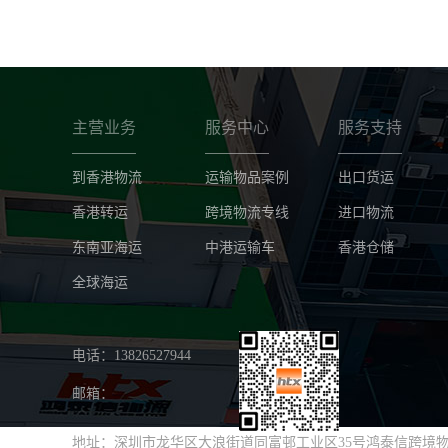
主营业务
服务中心
服务支持
到香港物流
运输物品案例
出口货运
香港转运
跨境物流专线
进口物流
东南亚海运
中港运输车
香港仓储
全球海运
电话：13826527944
邮箱：
地址：深圳市龙华区大浪街道同富邨工业区35号鸿泰信跨境物