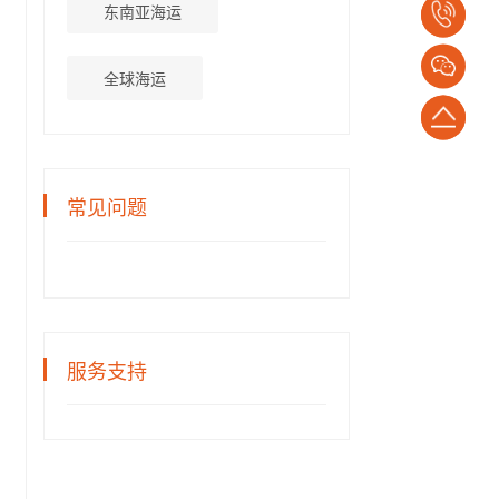
东南亚海运
电
话：
全球海运
1382652794
返
回
常见问题
顶
部
服务支持