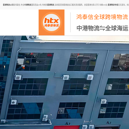
香港物流公司
找鸿泰信,专业
中港物流
国际货运20年,内地到
香港物流
,深圳发货到香港进出口报关清关服务。自营香港仓库3万平,车辆200台,
香港物流专线
天天发车。欢迎咨询
鸿泰信全球跨境物流
中港物流⇋全球海运