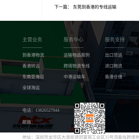
下一篇：
东莞到香港的专线运输
主营业务
服务中心
服务支持
到香港物流
运输物品案例
出口货运
香港转运
跨境物流专线
进口物流
东南亚海运
中港运输车
香港仓储
全球海运
电话：13826527944
邮箱：
地址：深圳市龙华区大浪街道同富邨工业区35号鸿泰信跨境物