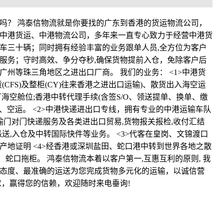
吗？ 鸿泰信物流就是你要找的广东到香港的货运物流公司，
中港货运、中港物流公司，多年来一直专心致力于经营中港货
车三十辆；同时拥有经验丰富的业务跟单人员,全方位为客户
服务；守时高效、争分夺秒,确保货物提前入仓，免除客户后
州等珠三角地区之进出口厂商。 我们的业务： <1>中港货
CFS)及整柜(CY)往来香港之进出口运输)、散货出入海空运
海空舱位;香港中转代理手续(含签S/O、领送提单、换单、缴
运、空运。 <2>中港快递进出口专线，拥有专业的中港运输车队
输门对门快递服务及各类进出口贸易,货物报关报检,收付汇结
输,派送,入仓及中转国际快件等业务。 <3>代客在皇岗、文锦渡口
产地证明 <4>经香港或深圳盐田、蛇口港中转到世界各地之散
盐田、蛇口拖柜。 鸿泰信物流本着以客户第一,互惠互利的原则, 我
态度、最准确的运送为您完成货物多元化的运输，以诚信营
求，赢得您的信赖，欢迎随时来电垂询!