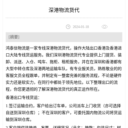
深港物流货代
2024-01-18
[摘要]
鸿泰信
物流
是一家专线深港物流货代
，
操作大陆出口
香
港及香港进
口大陆
专线货运服务。
我们深圳港物流货代
专业提供上门提货、装
卸、派送、入仓、吨车、拖柜、租柜服务，并在在深圳和香港都有
大型中转仓库及深港两地运输车队，有专业报关员，熟练敬业的的
客服文员全程跟单，并制定有一整套完善的服务流程，不论是硬件
实力还是软实力，在同行中都处于领先地位。
以下整理出口的流
程，你您更透彻的了解深港物流货代的真正运作所在。
香港出口
专线货运
：
1.
签订运输合约，客户给出订车单，公司派车上门收货（亦可选择
自送到深圳仓库）；不在深圳的客户，可委托国内物流公司将货运
输到深圳仓库。
2.
客户提供装箱单，发票，详细货况（品名；箱数；包装尺寸；材