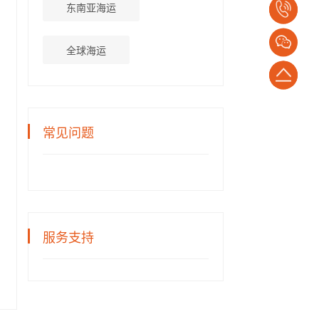
东南亚海运
电
话：
全球海运
1382652794
返
回
常见问题
顶
部
服务支持