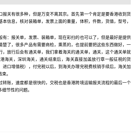
口报关有很多种，但是万变不离其宗。首先第一个肯定是要香港收到货
基本信息，核对装箱单，发票上面的重量，体积，件数，货值，型号，
。
般有：报关单，发票、装箱单，现在彩扫的也可以了，但是最好是提供
清楚了，很多产品有需要商检，熏蒸的，也提前要把这些东西做好，一
行，放行后会有通关单，我们拿着海关的通关单，通关，这个通关单就
香港海关，深圳海关，通关结束后，海关直接加盖放行章一般征税的货
，进口增值税），付完税以后，到海关办理完税费核销手续后，海关加
结束。
过转账，速度都是很快的，交税也是香港跨境运输报关流程的最后一个
多细节性的问题。