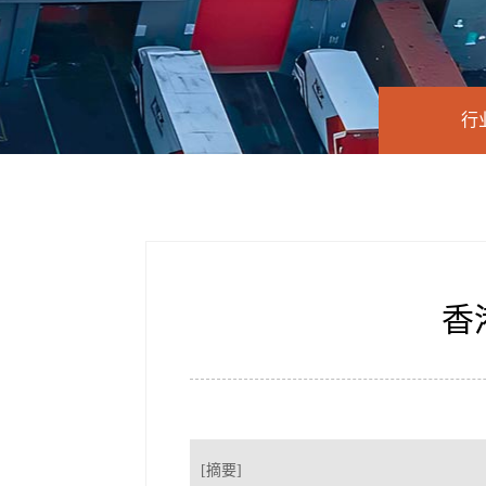
行
香
[摘要]