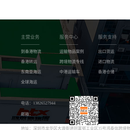
主营业务
服务中心
服务支持
到香港物流
运输物品案例
出口货运
香港转运
跨境物流专线
进口物流
东南亚海运
中港运输车
香港仓储
全球海运
电话：13826527944
邮箱：
地址：深圳市龙华区大浪街道同富邨工业区35号鸿泰信跨境物