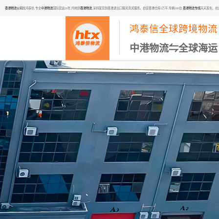
香港物流公司
找鸿泰信,专业
中港物流
国际货运20年,内地到
香港物流
,深圳发货到香港进出口报关清关服务。自营香港仓库3万平,车辆200台,
香港物流专线
天天发车。欢迎咨询
鸿泰信全球跨境物流
中港物流⇋全球海运