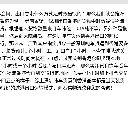
时都会问，出口香港什么方式是时效最快的？那么我们就会推荐
香港为例。 毋庸置疑，深圳出口香港的货物中时效最快物流
货，根据客人货物数量来订车吨位：3-15吨不等，另外种是拖
量，然后到大陆装货。在深圳吨车货运到香港出口的时候，一
行。那么从工厂到客户指定货仓一般深圳吨车货运到香港要多
厂，装货预计1个小时，工厂到口岸1个小时，不查车排队过关
正常过关时间大概在12-1点，过完关到香港仓卸货转本地
般半小时或一个小时.看仓库与口岸距离，那么等卸货和换车看车
泰信物流香港仓再到交货指定地址一般要1个小时加上排仓交货
下午四五点的样子，综上深圳吨车货运到香港基本都是当天装货
种很好的过港出口运输模式，鸿泰信物流欢迎您的咨询！