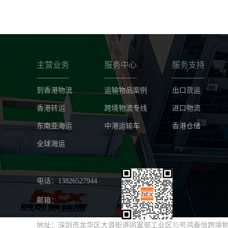
主营业务
服务中心
服务支持
到香港物流
运输物品案例
出口货运
香港转运
跨境物流专线
进口物流
东南亚海运
中港运输车
香港仓储
全球海运
电话：13826527944
邮箱：
地址：深圳市龙华区大浪街道同富邨工业区35号鸿泰信跨境物