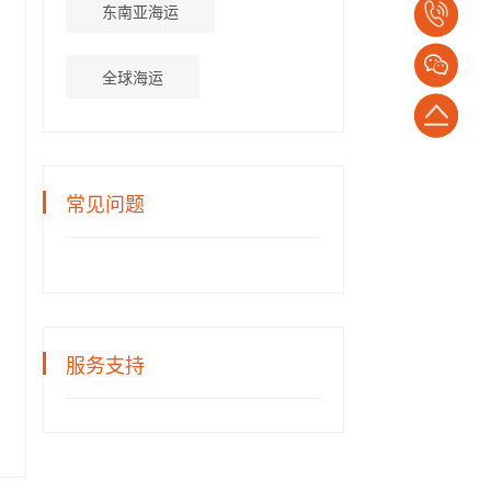
东南亚海运
电
话：
全球海运
1382652794
返
回
常见问题
顶
部
服务支持