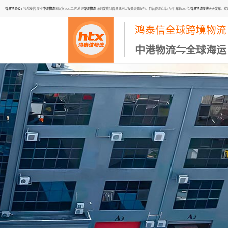
香港物流公司
找鸿泰信,专业
中港物流
国际货运20年,内地到
香港物流
,深圳发货到香港进出口报关清关服务。自营香港仓库3万平,车辆200台,
香港物流专线
天天发车。欢迎咨询
鸿泰信全球跨境物流
中港物流⇋全球海运