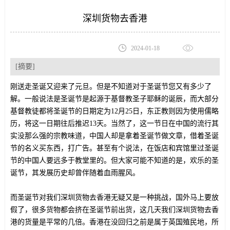
深圳货物去香港
2024-01-18
[摘要]
刚送走圣诞又迎来了元旦。但是不知道对于圣诞节您又有多少了
解。一般说法是圣诞节是起源于基督教圣子耶稣的诞辰，而大部分
基督教徒都将圣诞节的日期定为12月25日，东正教则因为使用儒略
历，将这一日期往后推迟13天。当然了，这一节日在中国的流行其
实没那么强的宗教味道，中国人却是拿着圣诞节做文章，借着圣诞
节的名义买东西，打广告。甚至有个说法，在饭店和宾馆里过圣诞
节的中国人要远多于教堂里的。但大家可能不知道的是，欢乐的圣
诞节，其发展历史却曾伴随着血雨腥风。
而圣诞节对我们深圳货物去香港无疑又是一种挑战，国外马上要放
假了，很多货物都会挤在圣诞节前出货，这几天我们深圳货物去香
港的货量是平常的几倍。香港在没回归之前是属于英国殖民地，所