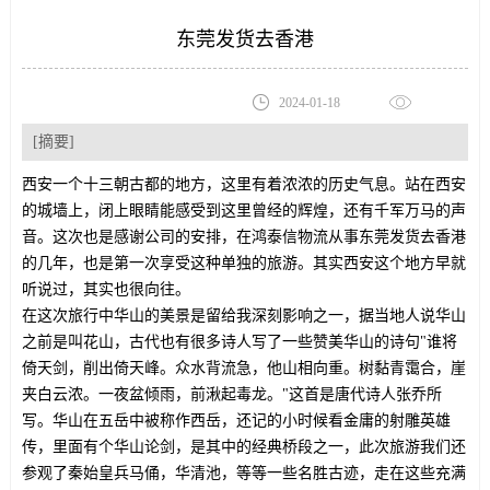
东莞发货去香港
2024-01-18
[摘要]
西安一个十三朝古都的地方，这里有着浓浓的历史气息。站在西安
的城墙上，闭上眼睛能感受到这里曾经的辉煌，还有千军万马的声
音。这次也是感谢公司的安排，在鸿泰信物流从事东莞发货去香港
的几年，也是第一次享受这种单独的旅游。其实西安这个地方早就
听说过，其实也很向往。
在这次旅行中华山的美景是留给我深刻影响之一，据当地人说华山
之前是叫花山，古代也有很多诗人写了一些赞美华山的诗句"谁将
倚天剑，削出倚天峰。众水背流急，他山相向重。树黏青霭合，崖
夹白云浓。一夜盆倾雨，前湫起毒龙。"这首是唐代诗人张乔所
写。华山在五岳中被称作西岳，还记的小时候看金庸的射雕英雄
传，里面有个华山论剑，是其中的经典桥段之一，此次旅游我们还
参观了秦始皇兵马俑，华清池，等等一些名胜古迹，走在这些充满