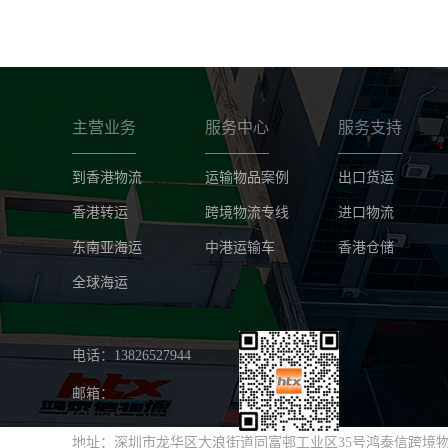
主营业务
服务中心
服务支持
到香港物流
运输物品案例
出口货运
香港转运
跨境物流专线
进口物流
东南亚海运
中港运输车
香港仓储
全球海运
电话：13826527944
邮箱：
地址：深圳市龙华区大浪街道同富邨工业区35号鸿泰信跨境物