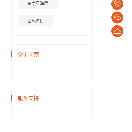
东南亚海运
电
话：
全球海运
1382652794
返
回
常见问题
顶
部
服务支持