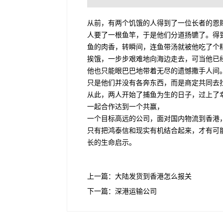
从前，有两个饥饿的人得到了一位长者的恩
人要了一根鱼竿，于是他们分道扬镳了。得
鱼的肉香，转瞬间，连鱼带汤就被他吃了个
挨饿，一步步艰难地向海边走去，可当他已
他也只能眼巴巴地带着无尽的遗憾撒手人间
只是他们并没有各奔东西，而是商定共同去
从此，两人开始了捕鱼为生的日子，过上了
一起合作达到一个共赢，
一个目标高远的公司，面对国内物流到香港
只有把鸿泰信和现实有机结合起来，才有可
长的生命启示。
上一篇：
大陆发货到香港怎么报关
下一篇：
深港运输公司