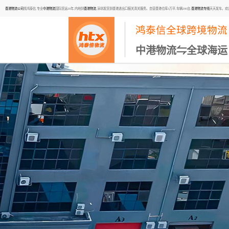
香港物流公司
找鸿泰信,专业
中港物流
国际货运20年,内地到
香港物流
,深圳发货到香港进出口报关清关服务。自营香港仓库3万平,车辆200台,
香港物流专线
天天发车。欢迎咨询
鸿泰信全球跨境物流
中港物流⇋全球海运