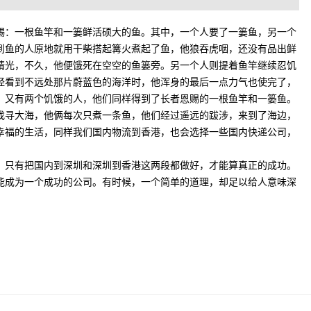
赐：一根鱼竿和一篓鲜活硕大的鱼。其中，一个人要了一篓鱼，另一个
到鱼的人原地就用干柴搭起篝火煮起了鱼，他狼吞虎咽，还没有品出鲜
精光，不久，他便饿死在空空的鱼篓旁。另一个人则提着鱼竿继续忍饥
经看到不远处那片蔚蓝色的海洋时，他浑身的最后一点力气也使完了，
。又有两个饥饿的人，他们同样得到了长者恩赐的一根鱼竿和一篓鱼。
找寻大海，他俩每次只煮一条鱼，他们经过遥远的跋涉，来到了海边，
幸福的生活，同样我们国内物流到香港，也会选择一些国内快递公司，
，只有把国内到深圳和深圳到香港这两段都做好，才能算真正的成功。
能成为一个成功的公司。有时候，一个简单的道理，却足以给人意味深