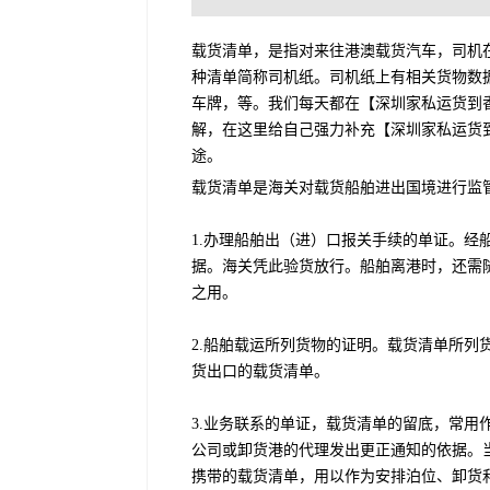
载货清单，是指对来往港澳载货汽车，司机
种清单简称司机纸。司机纸上有相关货物数
车牌，等。我们每天都在【深圳家私运货到
解，在这里给自己强力补充【深圳家私运货
途。
载货清单是海关对载货船舶进出国境进行监
1.办理船舶出（进）口报关手续的单证。
据。海关凭此验货放行。船舶离港时，还需
之用。
2.船舶载运所列货物的证明。载货清单所
货出口的载货清单。
3.业务联系的单证，载货清单的留底，常
公司或卸货港的代理发出更正通知的依据。
携带的载货清单，用以作为安排泊位、卸货