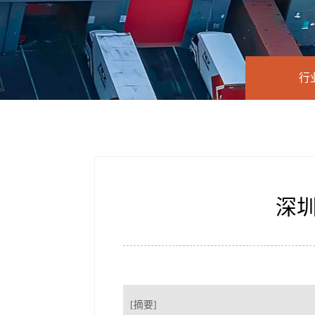
行
深
[摘要]