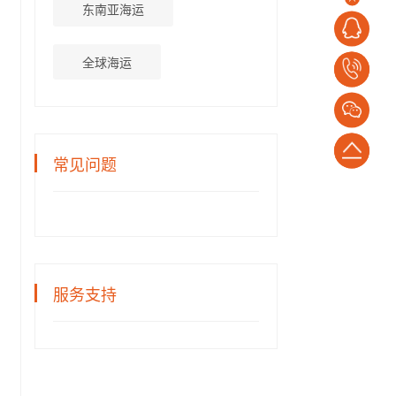
东南亚海运
全球海运
电
话：
1382652794
返
常见问题
回
顶
部
服务支持