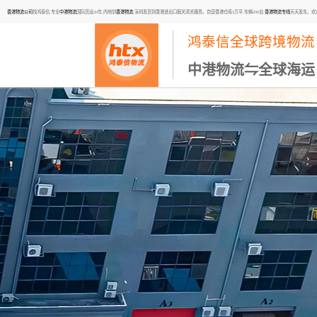
香港物流公司
找鸿泰信,专业
中港物流
国际货运20年,内地到
香港物流
,深圳发货到香港进出口报关清关服务。自营香港仓库3万平,车辆200台,
香港物流专线
天天发车。欢迎咨询
鸿泰信全球跨境物流
中港物流⇋全球海运