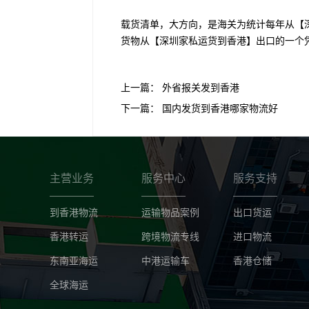
载货清单，大方向，是海关为统计每年从【
货物从【深圳家私运货到香港】出口的一个
上一篇：
外省报关发到香港
下一篇：
国内发货到香港哪家物流好
主营业务
服务中心
服务支持
到香港物流
运输物品案例
出口货运
香港转运
跨境物流专线
进口物流
东南亚海运
中港运输车
香港仓储
全球海运