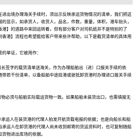
在进出境办理海关手续时，须出示反映承运货物情况的清单，我们把这
据的显示，如承货人，收货人，品名，件数，重量，体积，港车抬头，
香港】的道路中来回运转着，但有部分客户对司机纸并不是特别的了
到香港】流程也希望能给客户带来些许帮助，以下是截货清单的具体用
管的单证，它被用作：
经船长签字的载货清单送海关，作为办理船舶出（进）口报关手续的依
随带若干份清单，以备船舶中途挂港或驶抵卸货港时办理进口报关手续
列货物必须与船舶实际载运货物一致。如果船舶未装货出口，也需填报无
用作承运人在装货港的代理人拍发开航货载电报的依据；也是向船长和船
当承运人在卸货港的代理人尚未收到邮寄的货运资料时，也可复制随船
和货物进出库场的依据。