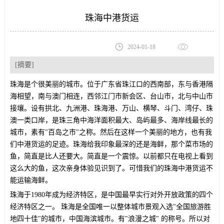
珠海中港货运
2024-01-18
[摘要]
珠海是个很美丽的城市。位于广东省珠江口的西南部，东与香港隔
海相望，南与澳门相连，西邻江门市新会区、台山市，北与中山市
接壤。设有拱北、九洲港、珠海港、万山、横琴、斗门、湾仔、珠
澳一类口岸，是珠三角中海洋面积最大、岛屿最多、海岸线最长的
城市，素有"百岛之市"之称。然后在这样一个美丽的地方，也有我
们中港货运的足迹。珠海给我印象最深的还是海鲜，那个菜市场的
鱼，简直是比人还要大。简直是一个震惊。以前都只在电视上看到
这么大的鱼，这次亲身体验见识到了。可惜我们的珠海中港货运不
能运输海鲜。
珠海于1980年成为经济特区，是中国最早实行对外开放政策的四个
经济特区之一。 珠海是全国唯一以整体城市景观入选"全国旅游胜
地四十佳"的城市，中国海滨城市。有"浪漫之城" 的称号。所以对