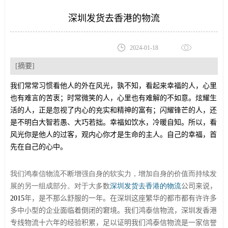
深圳发货去香港的物流
2024-01-18
[摘要]
我们常常习惯看他人的外在风光，孰不知，看起来幸福的人，心里
也有难言的苦衷；时常微笑的人，心里也有难解的不如意。炫耀生
活的人，正是忽视了内心的充实和精神的富有；闪耀锋芒的人，还
是不明白大智若愚、大巧若拙。幸福如饮水，冷暖自知。所以，看
风光你是他人的过客，观内心你才是生命的主人。自己的幸福，首
先在自己的心中。
我们鸿泰信物流不断增强自身的软实力，增加自身的价值而持续发
展的另一组成部分。对于大多数
深圳发货去香港的物流
公司来说，
2015
年，是不那么舒服的一年。在深圳这座繁华的都市都有许许多
多中小型的企业面临着倒闭的窘境。我们鸿泰信物流，深圳发香港
专线物流十六年的经验积累，足以证明我们鸿泰信物流是一家信誉