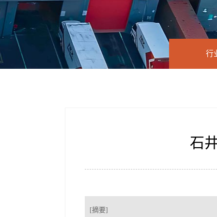
行
石
[摘要]