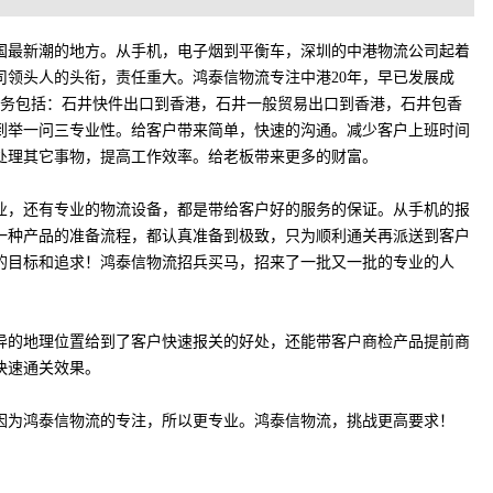
国最新潮的地方。从手机，电子烟到平衡车，深圳的中港物流公司起着
司领头人的头衔，责任重大。鸿泰信物流专注中港20年，早已发展成
业务包括：石井快件出口到香港，石井一般贸易出口到香港，石井包香
到举一问三专业性。给客户带来简单，快速的沟通。减少客户上班时间
处理其它事物，提高工作效率。给老板带来更多的财富。
业，还有专业的物流设备，都是带给客户好的服务的保证。从手机的报
一种产品的准备流程，都认真准备到极致，只为顺利通关再派送到客户
的目标和追求！鸿泰信物流招兵买马，招来了一批又一批的专业的人
异的地理位置给到了客户快速报关的好处，还能带客户商检产品提前商
快速通关效果。
因为鸿泰信物流的专注，所以更专业。鸿泰信物流，挑战更高要求！