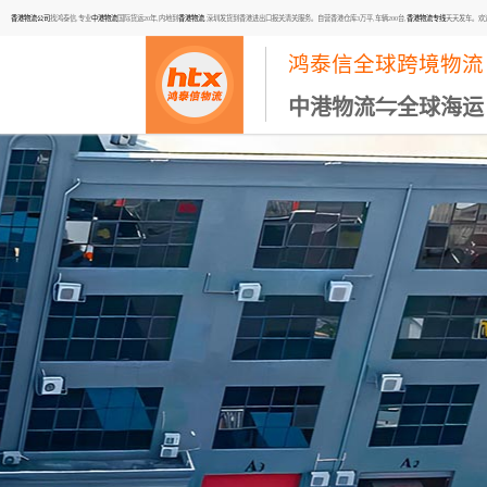
香港物流公司
找鸿泰信,专业
中港物流
国际货运20年,内地到
香港物流
,深圳发货到香港进出口报关清关服务。自营香港仓库3万平,车辆200台,
香港物流专线
天天发车。欢迎咨询
鸿泰信全球跨境物流
中港物流⇋全球海运