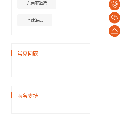
东南亚海运
电
话：
全球海运
1382652794
返
回
常见问题
顶
部
服务支持