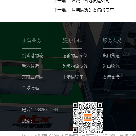
上一篇：
增城至香港货运公司
下一篇：
深圳运货到香港的专车
主营业务
服务中心
服务支持
到香港物流
运输物品案例
出口货运
香港转运
跨境物流专线
进口物流
东南亚海运
中港运输车
香港仓储
全球海运
电话：13826527944
邮箱：